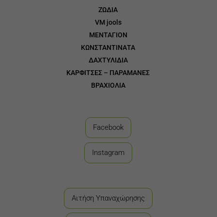
ΖΩΔΙΑ
3
VM jools
3
ΜΕΝΤΑΓΙΟΝ
3
ΚΩΝΣΤΑΝΤΙΝΑΤΑ
3
ΔΑΧΤΥΛΙΔΙΑ
3
ΚΑΡΦΙΤΣΕΣ – ΠΑΡΑΜΑΝΕΣ
3
ΒΡΑΧΙΟΛΙΑ
Facebook
Instagram
Αιτήση Υπαναχώρησης