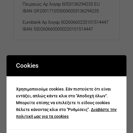
Πειραιώς Αρ λογαρ 6053136294235 EU
IBAN GR2001710530006053136294235
Eurobank
Αρ λογαρ
00260660220101514447
IBAN 5502606600000220101514447
Σχετικά προϊόντα
Cookies
Χρησιμοποιούμε cookies. Εάν πιστεύετε ότι είναι
εντάξει, απλώς κάντε κλικ στο "Αποδοχή όλων".
Μπορείτε επίσης να επιλέξετε τι είδους cookies
θέλετε κάνοντας κλικ στο "Ρυθμίσεις".
Διαβάστε την
πολιτική μας για τα cookies
Σταυρός Γυναικείος
Σταυρός Γυναικείος