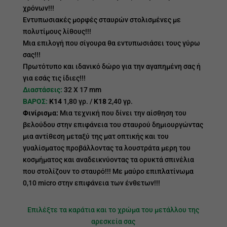
χρόνων!!!
Εντυπωσιακές μορφές σταυρών στολισμένες με
πολυτίμους λίθους!!!
Μια επιλογή που σίγουρα θα εντυπωσιάσει τους γύρω
σας!!!
Πρωτότυπο και ιδανικό δώρο για την αγαπημένη σας ή
για εσάς τις ίδιες!!!
Διαστάσεις:
32 Χ 17 mm
ΒΑΡΟΣ:
Κ14
1,80 γρ. /
Κ18
2,40 γρ.
Φινίρισμα:
Μια τεχνική που δίνει την αίσθηση του
βελούδου στην επιφάνεια του σταυρού δημιουργώντας
μια αντίθεση μεταξύ της ματ οπτικής και του
γυαλίσματος προβάλλοντας τα λουστράτα μερη του
κοσμήματος και αναδεικνύοντας τα ορυκτά σπινέλια
που στολίζουν το σταυρό!!! Με μαύρο επιπλατίνωμα
0,10 micro στην επιφάνεια των ένθετων!!!
Επιλέξτε τα καράτια και το χρώμα του μετάλλου της
αρεσκεία σας