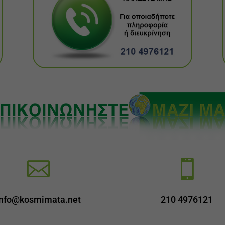


info@kosmimata.net
210 4976121