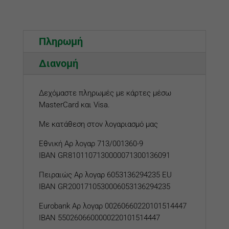
Πληρωμή
Διανομή
Δεχόμαστε πληρωμές με κάρτες μέσω
MasterCard και Visa.
Με κατάθεση στον λογαριασμό μας
Εθνική Αρ λογαρ 713/001360-9
IBAN GR8101107130000071300136091
Πειραιώς Αρ λογαρ 6053136294235 EU
IBAN GR2001710530006053136294235
Eurobank
Αρ λογαρ
00260660220101514447
IBAN 5502606600000220101514447