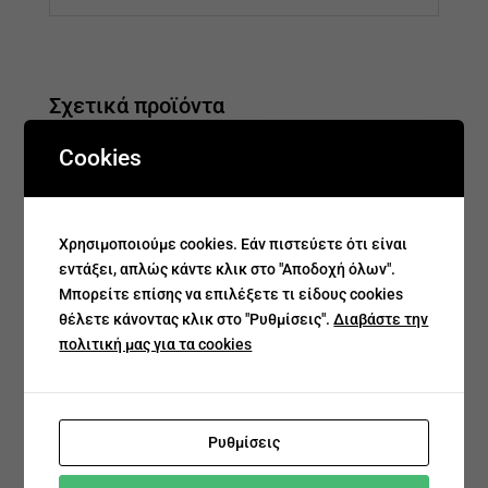
Σχετικά προϊόντα
Cookies
Χρησιμοποιούμε cookies. Εάν πιστεύετε ότι είναι
εντάξει, απλώς κάντε κλικ στο "Αποδοχή όλων".
Μπορείτε επίσης να επιλέξετε τι είδους cookies
θέλετε κάνοντας κλικ στο "Ρυθμίσεις".
Διαβάστε την
Σκουλαρίκια Μονόπετρα
Σκουλαρίκια Μονόπετρα
πολιτική μας για τα cookies
€
276.00
€
221.00
€
383.00
€
307.00
Ρυθμίσεις