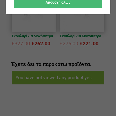
Αποδοχή όλων
Σκουλαρίκια Μονόπετρα
Σκουλαρίκια Μονόπετρα
€
327.00
€
262.00
€
276.00
€
221.00
Έχετε δει τα παρακάτω προϊόντα.
You have not viewed any product yet.