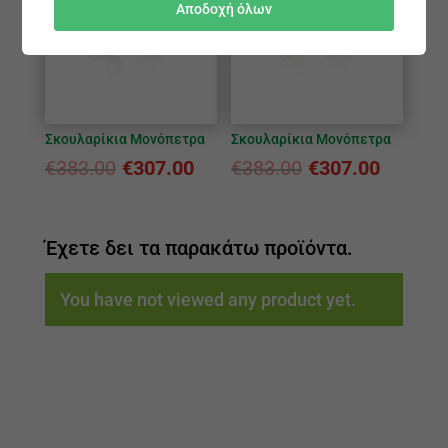
Αποδοχή όλων
Σκουλαρίκια Μονόπετρα
Σκουλαρίκια Μονόπετρα
€
383.00
€
307.00
€
383.00
€
307.00
Έχετε δει τα παρακάτω προϊόντα.
You have not viewed any product yet.