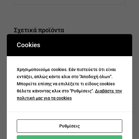
Σχετικά προϊόντα
Cookies
Χρησιμοποιούμε cookies. Εάν πιστεύετε ότι είναι
εντάξει, απλώς κάντε κλικ στο "Αποδοχή όλων".
Μπορείτε επίσης να επιλέξετε τι είδους cookies
θέλετε κάνοντας κλικ στο "Ρυθμίσεις".
Διαβάστε την
Σκουλαρίκια Μονόπετρα
Σκουλαρίκια Μονόπετρα
πολιτική μας για τα cookies
€
347.00
€
278.00
€
276.00
€
221.00
Ρυθμίσεις