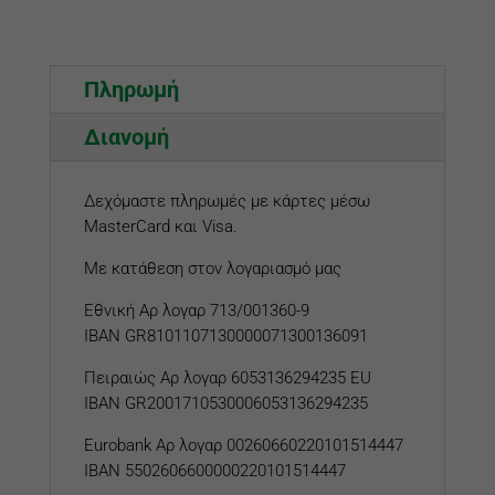
Πληρωμή
Διανομή
Δεχόμαστε πληρωμές με κάρτες μέσω
MasterCard και Visa.
Με κατάθεση στον λογαριασμό μας
Εθνική Αρ λογαρ 713/001360-9
IBAN GR8101107130000071300136091
Πειραιώς Αρ λογαρ 6053136294235 EU
IBAN GR2001710530006053136294235
Eurobank
Αρ λογαρ
00260660220101514447
IBAN 5502606600000220101514447