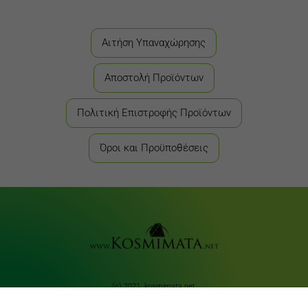
Αιτήση Υπαναχώρησης
Αποστολή Προϊόντων
Πολιτική Επιστροφής Προϊόντων
Όροι και Προϋποθέσεις
(c) 2021 kosmimata.net
Designed by
4creations.gr
Hosted by
Totalnet.gr