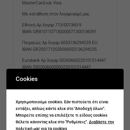
MasterCard και Visa.
Με κατάθεση στον λογαριασμό μας
Εθνική Αρ λογαρ 713/001360-9
IBAN GR8101107130000071300136091
Πειραιώς Αρ λογαρ 6053136294235 EU
IBAN GR2001710530006053136294235
Eurobank
Αρ λογαρ
00260660220101514447
IBAN 5502606600000220101514447
Cookies
Related products
Χρησιμοποιούμε cookies. Εάν πιστεύετε ότι είναι
εντάξει, απλώς κάντε κλικ στο "Αποδοχή όλων".
Μπορείτε επίσης να επιλέξετε τι είδους cookies
θέλετε κάνοντας κλικ στο "Ρυθμίσεις".
Διαβάστε την
πολιτική μας για τα cookies