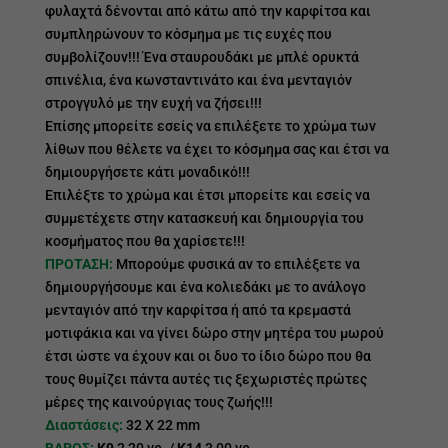
φυλαχτά δένονται από κάτω από την καρφίτσα και
συμπληρώνουν το κόσμημα με τις ευχές που
συμβολίζουν!!! Ένα σταυρουδάκι με μπλέ ορυκτά
σπινέλια, ένα κωνσταντινάτο και ένα μενταγιόν
στρογγυλό με την ευχή να ζήσει!!!
Επίσης μπορείτε εσείς να επιλέξετε το χρώμα των
λίθων που θέλετε να έχει το κόσμημα σας και έτσι να
δημιουργήσετε κάτι μοναδικό!!!
Επιλέξτε το χρώμα και έτσι μπορείτε και εσείς να
συμμετέχετε στην κατασκευή και δημιουργία του
κοσμήματος που θα χαρίσετε!!!
ΠΡΟΤΑΣΗ:
Μπορούμε φυσικά αν το επιλέξετε να
δημιουργήσουμε και ένα κολιεδάκι με το ανάλογο
μενταγιόν από την καρφίτσα ή από τα κρεμαστά
μοτιφάκια και να γίνει δώρο στην μητέρα του μωρού
έτσι ώστε να έχουν και οι δυο το ίδιο δώρο που θα
τους θυμίζει πάντα αυτές τις ξεχωριστές πρώτες
μέρες της καινούργιας τους ζωής!!!
Διαστάσεις:
32 Χ 22 mm
ΒΑΡΟΣ:
Κ9
2,20 γρ. /
Κ14
3,00 γρ.