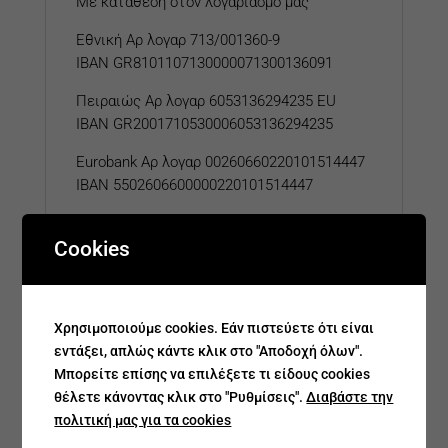
Με κατάθεση στον λογαριασμό μας
Εθνική Αρ λογαρ 713/001360-9
IBAN GR8101107130000071300136091
Πειραιώς Αρ λογαρ 6053136294235 EU
IBAN GR2001710530006053136294235
Eurobank
Αρ λογαρ
00260660220101514447
IBAN 5502606600000220101514447
Cookies
Σχετικά προϊόντα
Χρησιμοποιούμε cookies. Εάν πιστεύετε ότι είναι
εντάξει, απλώς κάντε κλικ στο "Αποδοχή όλων".
Μπορείτε επίσης να επιλέξετε τι είδους cookies
θέλετε κάνοντας κλικ στο "Ρυθμίσεις".
Διαβάστε την
πολιτική μας για τα cookies