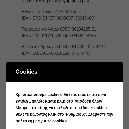
Με κατάθεση στον λογαριασμό μας
Εθνική Αρ λογαρ 713/001360-9
IBAN GR8101107130000071300136091
Πειραιώς Αρ λογαρ 6053136294235 EU
IBAN GR2001710530006053136294235
Eurobank
Αρ λογαρ
00260660220101514447
IBAN 5502606600000220101514447
Cookies
Related products
Χρησιμοποιούμε cookies. Εάν πιστεύετε ότι είναι
εντάξει, απλώς κάντε κλικ στο "Αποδοχή όλων".
Μπορείτε επίσης να επιλέξετε τι είδους cookies
θέλετε κάνοντας κλικ στο "Ρυθμίσεις".
Διαβάστε την
πολιτική μας για τα cookies