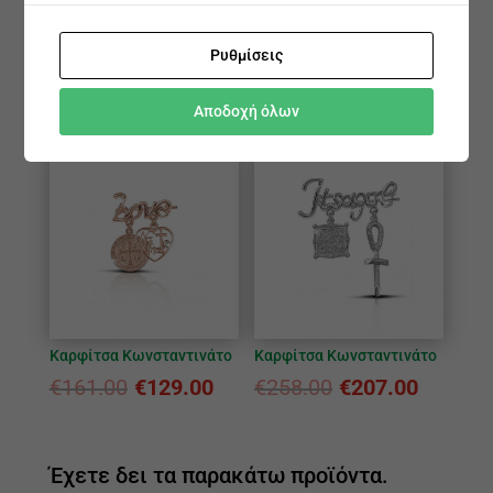
Ρυθμίσεις
Παραμάνα Κωνσταντινάτο
Παραμάνα Κωνσταντινάτο
€
150.00
€
120.00
€
223.00
€
179.00
Αποδοχή όλων
Καρφίτσα Κωνσταντινάτο
Καρφίτσα Κωνσταντινάτο
€
161.00
€
129.00
€
258.00
€
207.00
Έχετε δει τα παρακάτω προϊόντα.