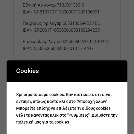
Εθνική Αρ λογαρ 713/001360-9
IBAN GR8101107130000071300136091
Πειραιώς Αρ λογαρ 6053136294235 EU
IBAN GR2001710530006053136294235
Eurobank
Αρ λογαρ
00260660220101514447
IBAN 5502606600000220101514447
Cookies
Related products
Χρησιμοποιούμε cookies. Εάν πιστεύετε ότι είναι
εντάξει, απλώς κάντε κλικ στο "Αποδοχή όλων".
Μπορείτε επίσης να επιλέξετε τι είδους cookies
θέλετε κάνοντας κλικ στο "Ρυθμίσεις".
Διαβάστε την
πολιτική μας για τα cookies