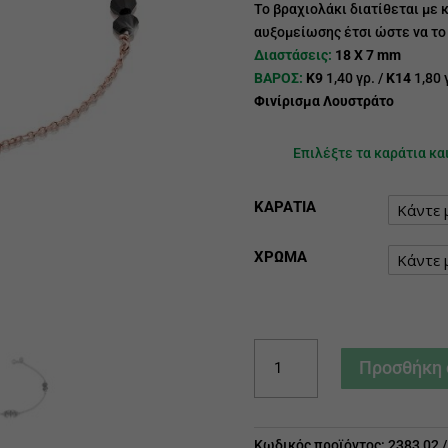
Το βραχιολάκι διατίθεται με 
αυξομείωσης έτσι ώστε να το 
Διαστάσεις:
18 X 7 mm
ΒΑΡΟΣ:
Κ9
1,40 γρ. /
Κ14
1,80 
Φινίρισμα Λουστράτο
Επιλέξτε τα καράτια κα
ΚΑΡΑΤΙΑ
ΧΡΩΜΑ
Βραχιολάκι
Προσθήκη 
με
το
σήμα
Κωδικός προϊόντος:
2383 02