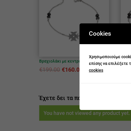
Cookies
Χρησιμοποιούμε cooki
Βραχιολάκι με κεντρικό μοτίφ
Βραχι
επίσης να επιλέξετε τ
καρδ
€
199.00
€
160.00
cookies
€
19
Έχετε δει τα παρακάτω προϊόντα.
You have not viewed any product yet.