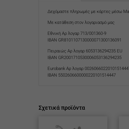
Δεχόμαστε πληρωμές με κάρτες μέσω Mas
Με κατάθεση στον λογαριασμό μας
Εθνική Αρ λογαρ 713/001360-9
IBAN GR8101107130000071300136091
Πειραιώς Αρ λογαρ 6053136294235 EU
IBAN GR2001710530006053136294235
Eurobank
Αρ λογαρ
0026066022010151444
IBAN 5502606600000220101514447
Σχετικά προϊόντα