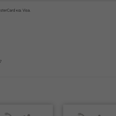
terCard και Visa.
7