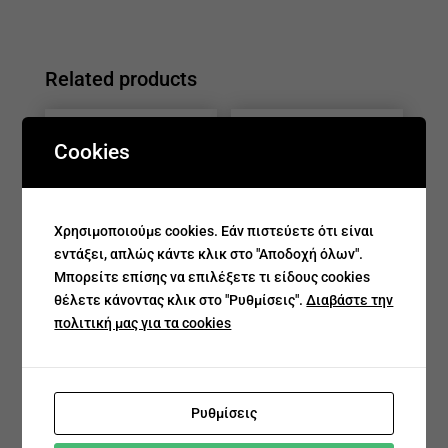
Related products
Cookies
Χρησιμοποιούμε cookies. Εάν πιστεύετε ότι είναι
εντάξει, απλώς κάντε κλικ στο "Αποδοχή όλων".
Μπορείτε επίσης να επιλέξετε τι είδους cookies
Βραχιολάκι με μοτίφ
Βραχιολάκι με
θέλετε κάνοντας κλικ στο "Ρυθμίσεις".
Διαβάστε την
σταυρουδάκι
σταυρουδάκι
πολιτική μας για τα cookies
€
200.00
€
160.00
€
199.00
€
160.00
Ρυθμίσεις