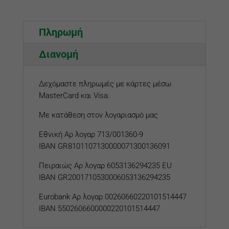
Πληρωμή
Διανομή
Δεχόμαστε πληρωμές με κάρτες μέσω
MasterCard και Visa.
Με κατάθεση στον λογαριασμό μας
Εθνική Αρ λογαρ 713/001360-9
IBAN GR8101107130000071300136091
Πειραιώς Αρ λογαρ 6053136294235 EU
IBAN GR2001710530006053136294235
Eurobank
Αρ λογαρ
00260660220101514447
IBAN 5502606600000220101514447