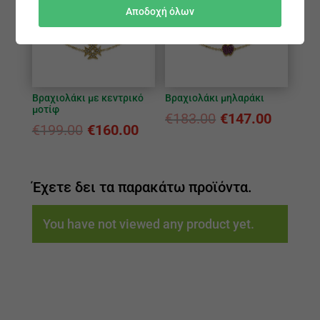
Αποδοχή όλων
Βραχιολάκι με κεντρικό
Βραχιολάκι μηλαράκι
μοτίφ
€
183.00
€
147.00
€
199.00
€
160.00
Έχετε δει τα παρακάτω προϊόντα.
You have not viewed any product yet.