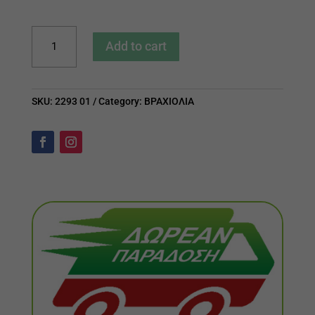
Βραχιολάκι
Add to cart
με
μοτίφ
σταυρουδάκι
SKU:
2293 01
Category:
ΒΡΑΧΙΟΛΙΑ
quantity